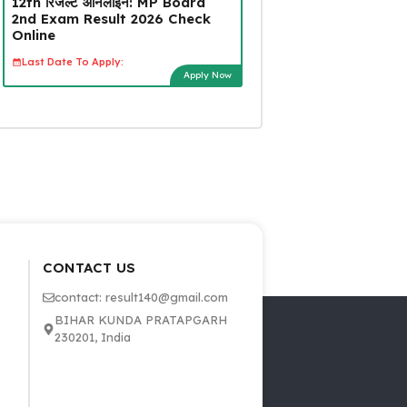
12th रिजल्ट ऑनलाइन: MP Board
2nd Exam Result 2026 Check
Online
Last Date To Apply:
Apply Now
CONTACT US
contact: result140@gmail.com
BIHAR KUNDA PRATAPGARH
230201, India