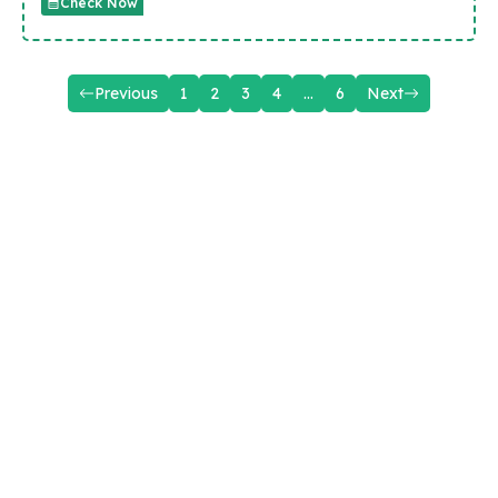
Check Now
Previous
1
2
3
4
…
6
Next