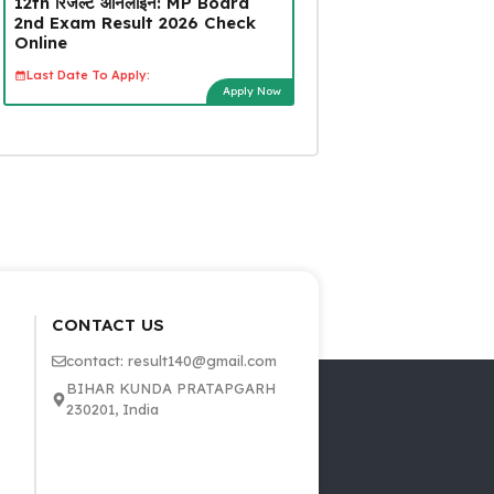
12th रिजल्ट ऑनलाइन: MP Board
2nd Exam Result 2026 Check
Online
Last Date To Apply:
Apply Now
CONTACT US
contact: result140@gmail.com
BIHAR KUNDA PRATAPGARH
230201, India