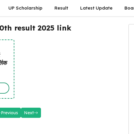
UP Scholarship
Result
Latest Update
Boa
th result 2025 link
लिंक
Previous
Next