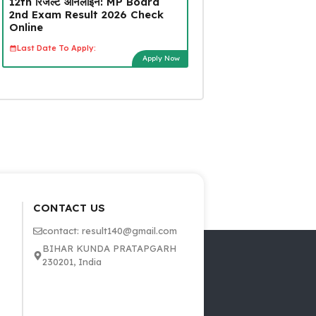
12th रिजल्ट ऑनलाइन: MP Board
2nd Exam Result 2026 Check
Online
Last Date To Apply:
Apply Now
CONTACT US
contact: result140@gmail.com
BIHAR KUNDA PRATAPGARH
230201, India