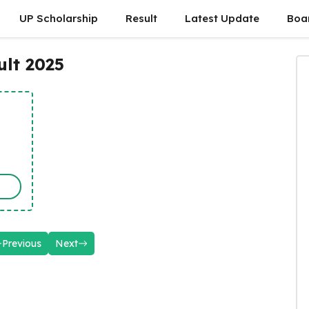
UP Scholarship
Result
Latest Update
Boa
lt 2025
Previous
Next