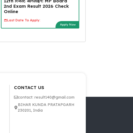
12th रिजल्ट ऑनलाइन: MP Board
2nd Exam Result 2026 Check
Online
Last Date To Apply:
Apply Now
CONTACT US
contact: result140@gmail.com
BIHAR KUNDA PRATAPGARH
230201, India