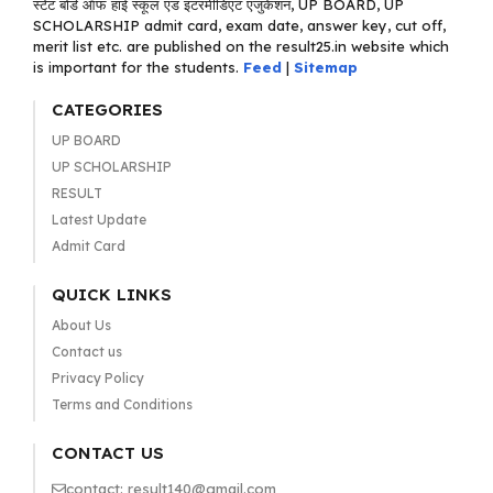
स्टेट बोर्ड ऑफ हाई स्कूल एंड इंटरमीडिएट एजुकेशन, UP BOARD, UP
SCHOLARSHIP admit card, exam date, answer key, cut off,
merit list etc. are published on the result25.in website which
is important for the students.
Feed
|
Sitemap
CATEGORIES
UP BOARD
UP SCHOLARSHIP
RESULT
Latest Update
Admit Card
QUICK LINKS
About Us
Contact us
Privacy Policy
Terms and Conditions
CONTACT US
contact: result140@gmail.com