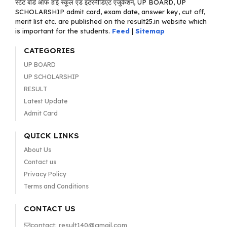
स्टेट बोर्ड ऑफ हाई स्कूल एंड इंटरमीडिएट एजुकेशन, UP BOARD, UP
SCHOLARSHIP admit card, exam date, answer key, cut off,
merit list etc. are published on the result25.in website which
is important for the students.
Feed
|
Sitemap
CATEGORIES
UP BOARD
UP SCHOLARSHIP
RESULT
Latest Update
Admit Card
QUICK LINKS
About Us
Contact us
Privacy Policy
Terms and Conditions
CONTACT US
contact: result140@gmail.com