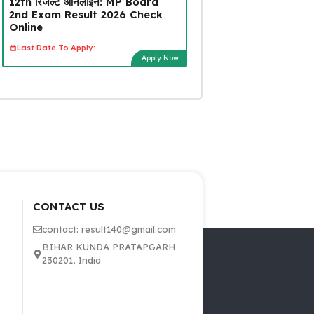
12th रिजल्ट ऑनलाइन: MP Board
2nd Exam Result 2026 Check
Online
Last Date To Apply:
Apply Now
CONTACT US
contact: result140@gmail.com
BIHAR KUNDA PRATAPGARH
230201, India