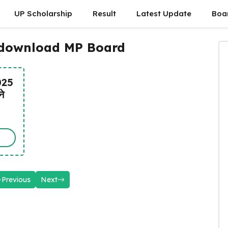
UP Scholarship
Result
Latest Update
Boa
 download MP Board
025
े
Previous
Next