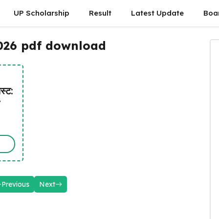
UP Scholarship
Result
Latest Update
Boa
 2026 pdf download
स्ट:
t
Previous
Next