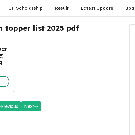
UP Scholarship
Result
Latest Update
Boa
 topper list 2025 pdf
per
ट
म
Previous
Next