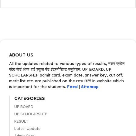
ABOUT US
All the updates related to various types of results, उत्तर प्रदेश
स्टेट बोर्ड ऑफ हाई स्कूल एंड इंटरमीडिएट एजुकेशन, UP BOARD, UP
SCHOLARSHIP admit card, exam date, answer key, cut off,
merit list etc. are published on the result25.in website which
is important for the students.
Feed
|
Sitemap
CATEGORIES
UP BOARD
UP SCHOLARSHIP
RESULT
Latest Update
Admit Card