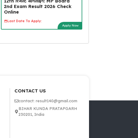
12th रिजल्ट ऑनलाइन: MP Board
2nd Exam Result 2026 Check
Online
Last Date To Apply:
Apply Now
CONTACT US
contact: result140@gmail.com
BIHAR KUNDA PRATAPGARH
230201, India