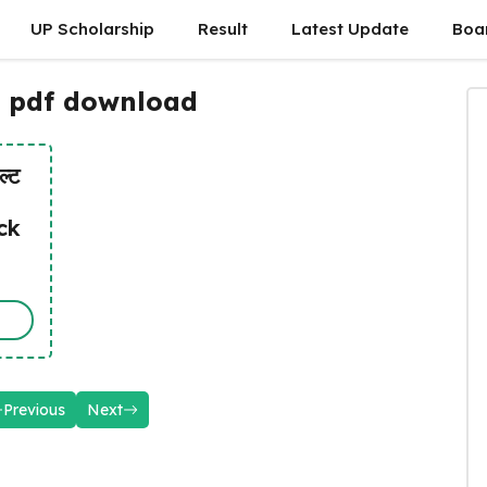
UP Scholarship
Result
Latest Update
Boa
25 pdf download
ल्ट
ck
Previous
Next