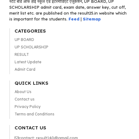
स्टेट बोर्ड ऑफ हाई स्कूल एंड इंटरमीडिएट एजुकेशन, UP BOARD, UP
SCHOLARSHIP admit card, exam date, answer key, cut off,
merit list etc. are published on the result25.in website which
is important for the students.
Feed
|
Sitemap
CATEGORIES
UP BOARD
UP SCHOLARSHIP
RESULT
Latest Update
Admit Card
QUICK LINKS
About Us
Contact us
Privacy Policy
Terms and Conditions
CONTACT US
contact: result140@gmail.com