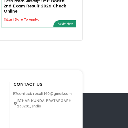
12th रिजल्ट ऑनलाइन: MP Board
2nd Exam Result 2026 Check
Online
Last Date To Apply:
Apply Now
CONTACT US
contact: result140@gmail.com
BIHAR KUNDA PRATAPGARH
230201, India