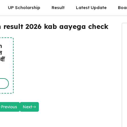
UP Scholarship
Result
Latest Update
Boa
 result 2026 kab aayega check
h
स
वीं
Previous
Next