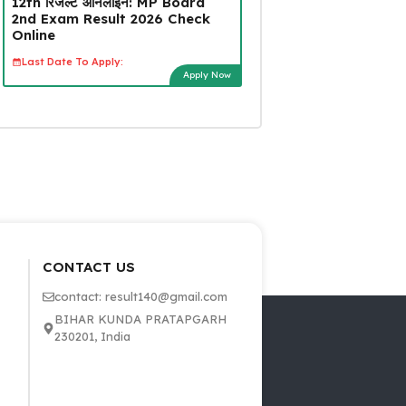
12th रिजल्ट ऑनलाइन: MP Board
2nd Exam Result 2026 Check
Online
Last Date To Apply:
Apply Now
CONTACT US
contact: result140@gmail.com
BIHAR KUNDA PRATAPGARH
230201, India