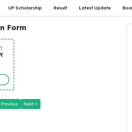
UP Scholarship
Result
Latest Update
Boa
on Form
:
कर
Previous
Next