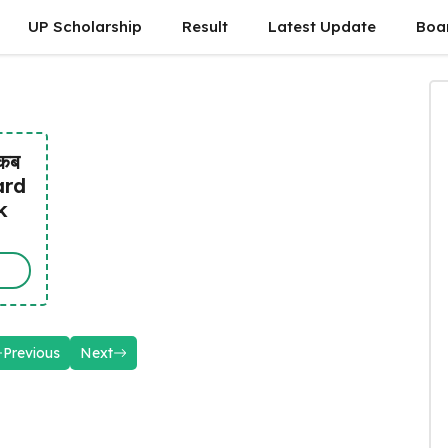
UP Scholarship
Result
Latest Update
Boa
 कब
ard
k
Previous
Next