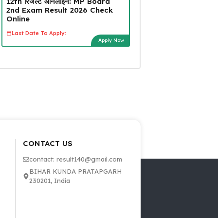
12th रिजल्ट ऑनलाइन: MP Board
2nd Exam Result 2026 Check
Online
Last Date To Apply:
Apply Now
CONTACT US
contact: result140@gmail.com
BIHAR KUNDA PRATAPGARH
230201, India