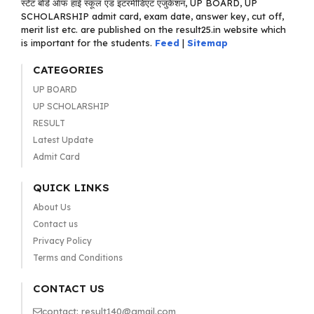
स्टेट बोर्ड ऑफ हाई स्कूल एंड इंटरमीडिएट एजुकेशन, UP BOARD, UP
SCHOLARSHIP admit card, exam date, answer key, cut off,
merit list etc. are published on the result25.in website which
is important for the students.
Feed
|
Sitemap
CATEGORIES
UP BOARD
UP SCHOLARSHIP
RESULT
Latest Update
Admit Card
QUICK LINKS
About Us
Contact us
Privacy Policy
Terms and Conditions
CONTACT US
contact: result140@gmail.com