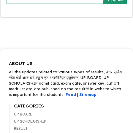
Apply Now
ABOUT US
All the updates related to various types of results, उत्तर प्रदेश
स्टेट बोर्ड ऑफ हाई स्कूल एंड इंटरमीडिएट एजुकेशन, UP BOARD, UP
SCHOLARSHIP admit card, exam date, answer key, cut off,
merit list etc. are published on the result25.in website which
is important for the students.
Feed
|
Sitemap
CATEGORIES
UP BOARD
UP SCHOLARSHIP
RESULT