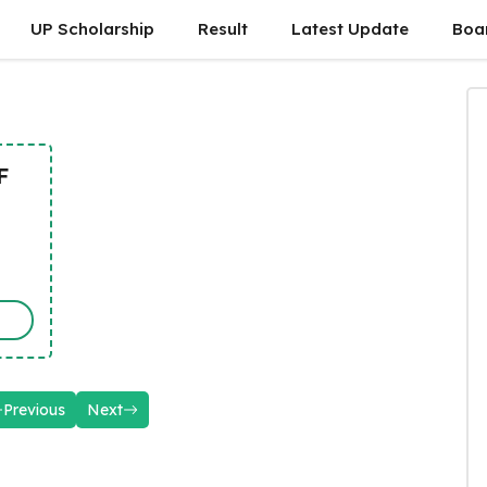
UP Scholarship
Result
Latest Update
Boa
F
Previous
Next