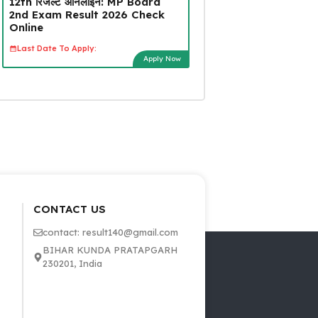
12th रिजल्ट ऑनलाइन: MP Board
2nd Exam Result 2026 Check
Online
Last Date To Apply:
Apply Now
CONTACT US
contact: result140@gmail.com
BIHAR KUNDA PRATAPGARH
230201, India