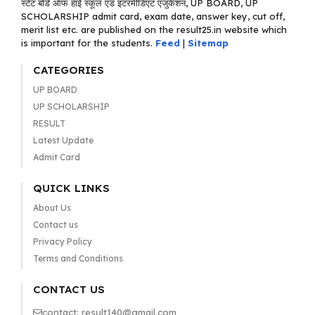
स्टेट बोर्ड ऑफ हाई स्कूल एंड इंटरमीडिएट एजुकेशन, UP BOARD, UP
SCHOLARSHIP admit card, exam date, answer key, cut off,
merit list etc. are published on the result25.in website which
is important for the students.
Feed
|
Sitemap
CATEGORIES
UP BOARD
UP SCHOLARSHIP
RESULT
Latest Update
Admit Card
QUICK LINKS
About Us
Contact us
Privacy Policy
Terms and Conditions
CONTACT US
contact: result140@gmail.com