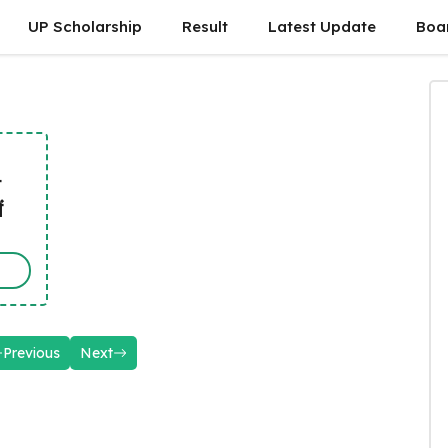
UP Scholarship
Result
Latest Update
Boa
ा
ं
Previous
Next