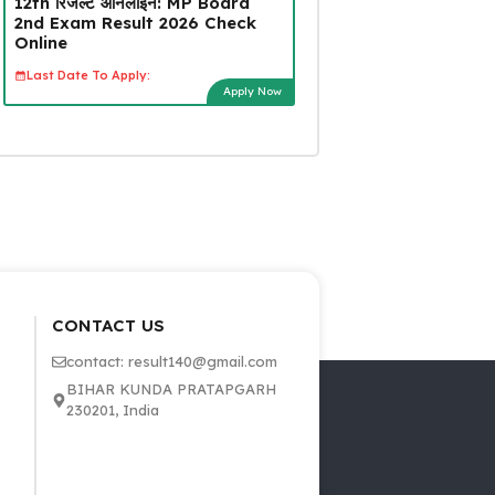
12th रिजल्ट ऑनलाइन: MP Board
2nd Exam Result 2026 Check
Online
Last Date To Apply:
Apply Now
CONTACT US
contact: result140@gmail.com
BIHAR KUNDA PRATAPGARH
230201, India