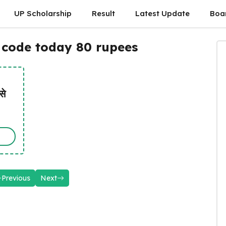
UP Scholarship
Result
Latest Update
Boa
 code today 80 rupees
से
Previous
Next