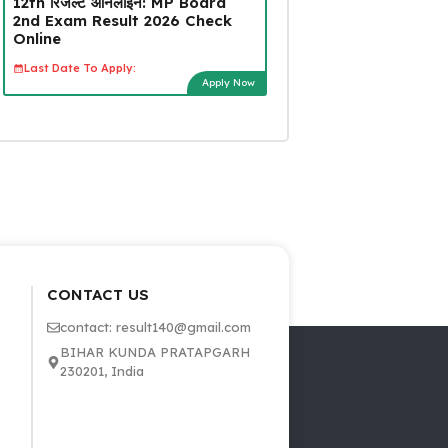
12th रिजल्ट ऑनलाइन: MP Board
2nd Exam Result 2026 Check
Online
Last Date To Apply:
Apply Now
CONTACT US
contact: result140@gmail.com
BIHAR KUNDA PRATAPGARH
230201, India