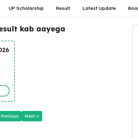
UP Scholarship
Result
Latest Update
Boa
result kab aayega
2026
Previous
Next