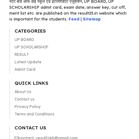
स्टेट बोर्ड ऑफ हाई स्कूल एंड इंटरमीडिएट एजुकेशन, UP BOARD, UP
SCHOLARSHIP admit card, exam date, answer key, cut off,
merit list etc. are published on the result25.in website which
is important for the students.
Feed
|
Sitemap
CATEGORIES
UP BOARD
UP SCHOLARSHIP
RESULT
Latest Update
Admit Card
QUICK LINKS
About Us
Contact us
Privacy Policy
Terms and Conditions
CONTACT US
contact: result140@gmail.com