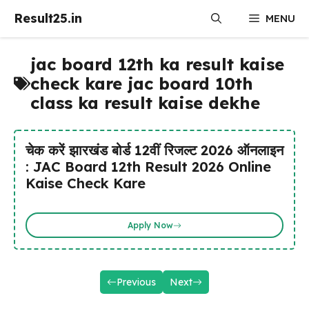
Skip
Result25.in
MENU
to
content
jac board 12th ka result kaise
check kare jac board 10th
class ka result kaise dekhe
चेक करें झारखंड बोर्ड 12वीं रिजल्ट 2026 ऑनलाइन
: JAC Board 12th Result 2026 Online
Kaise Check Kare
Apply Now
Previous
Next