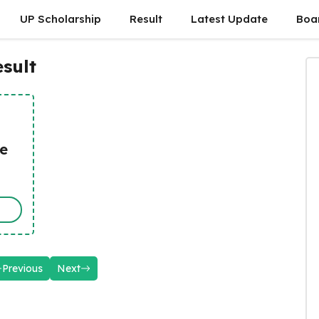
UP Scholarship
Result
Latest Update
Boa
esult
se
Previous
Next