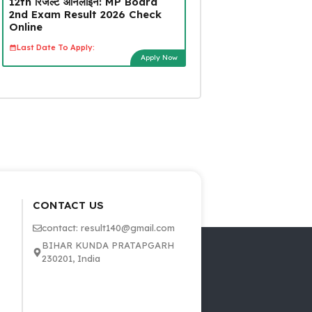
12th रिजल्ट ऑनलाइन: MP Board
2nd Exam Result 2026 Check
Online
Last Date To Apply:
Apply Now
CONTACT US
contact: result140@gmail.com
BIHAR KUNDA PRATAPGARH
230201, India