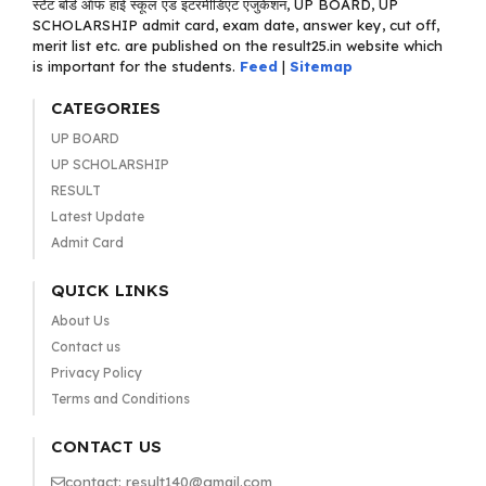
स्टेट बोर्ड ऑफ हाई स्कूल एंड इंटरमीडिएट एजुकेशन, UP BOARD, UP
SCHOLARSHIP admit card, exam date, answer key, cut off,
merit list etc. are published on the result25.in website which
is important for the students.
Feed
|
Sitemap
CATEGORIES
UP BOARD
UP SCHOLARSHIP
RESULT
Latest Update
Admit Card
QUICK LINKS
About Us
Contact us
Privacy Policy
Terms and Conditions
CONTACT US
contact: result140@gmail.com