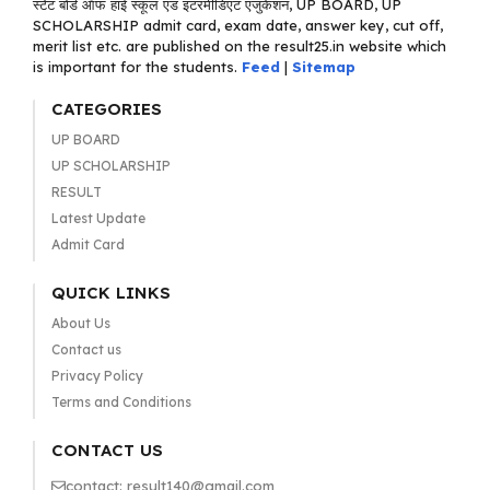
स्टेट बोर्ड ऑफ हाई स्कूल एंड इंटरमीडिएट एजुकेशन, UP BOARD, UP
SCHOLARSHIP admit card, exam date, answer key, cut off,
merit list etc. are published on the result25.in website which
is important for the students.
Feed
|
Sitemap
CATEGORIES
UP BOARD
UP SCHOLARSHIP
RESULT
Latest Update
Admit Card
QUICK LINKS
About Us
Contact us
Privacy Policy
Terms and Conditions
CONTACT US
contact: result140@gmail.com