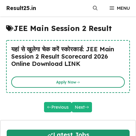
Skip
Result25.in
MENU
to
content
JEE Main Session 2 Result
यहां से खुलेगा चेक करें स्कोरकार्ड: JEE Main
Session 2 Result Scorecard 2026
Online Download LINK
Apply Now
Previous
Next
Latest Jobs