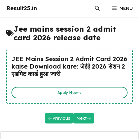
Skip
Result25.in
MENU
to
content
Jee mains session 2 admit
card 2026 release date
JEE Mains Session 2 Admit Card 2026
kaise Download kare: जेईई 2026 सेशन 2
एडमिट कार्ड हुआ जारी
Apply Now
Previous
Next