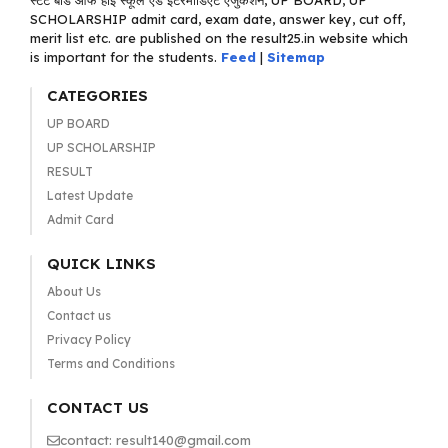
स्टेट बोर्ड ऑफ हाई स्कूल एंड इंटरमीडिएट एजुकेशन, UP BOARD, UP
SCHOLARSHIP admit card, exam date, answer key, cut off,
merit list etc. are published on the result25.in website which
is important for the students.
Feed
|
Sitemap
CATEGORIES
UP BOARD
UP SCHOLARSHIP
RESULT
Latest Update
Admit Card
QUICK LINKS
About Us
Contact us
Privacy Policy
Terms and Conditions
CONTACT US
contact: result140@gmail.com