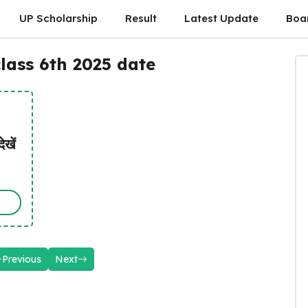
UP Scholarship
Result
Latest Update
Boa
class 6th 2025 date
ेखें
Previous
Next