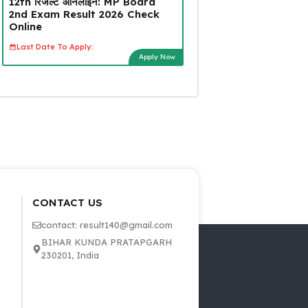
12th रिजल्ट ऑनलाइन: MP Board
2nd Exam Result 2026 Check
Online
Last Date To Apply:
Apply Now
CONTACT US
contact: result140@gmail.com
BIHAR KUNDA PRATAPGARH
230201, India