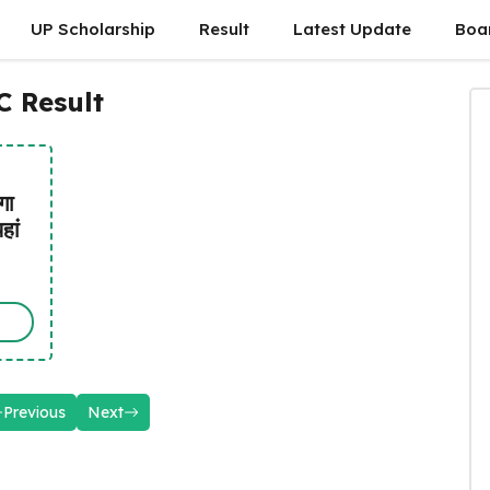
UP Scholarship
Result
Latest Update
Boa
C Result
गा
हां
Previous
Next