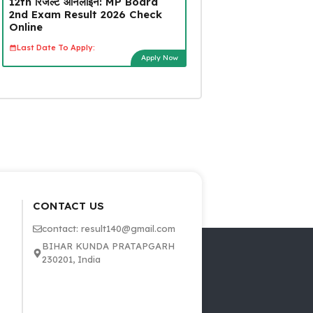
12th रिजल्ट ऑनलाइन: MP Board
2nd Exam Result 2026 Check
Online
Last Date To Apply:
Apply Now
CONTACT US
contact: result140@gmail.com
BIHAR KUNDA PRATAPGARH
230201, India