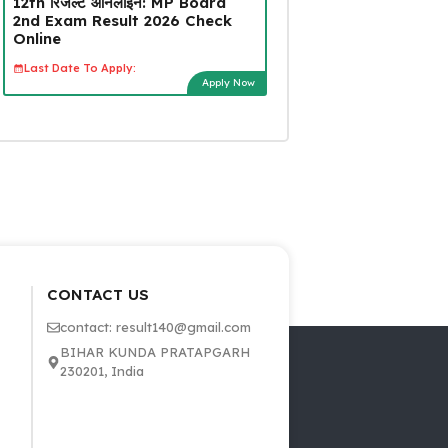
12th रिजल्ट ऑनलाइन: MP Board
2nd Exam Result 2026 Check
Online
Last Date To Apply:
Apply Now
CONTACT US
contact: result140@gmail.com
BIHAR KUNDA PRATAPGARH
230201, India