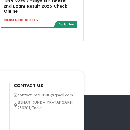
12th रिजल्ट ऑनलाइन: MP Board
2nd Exam Result 2026 Check
Online
Last Date To Apply:
Apply Now
CONTACT US
contact: result140@gmail.com
BIHAR KUNDA PRATAPGARH
230201, India