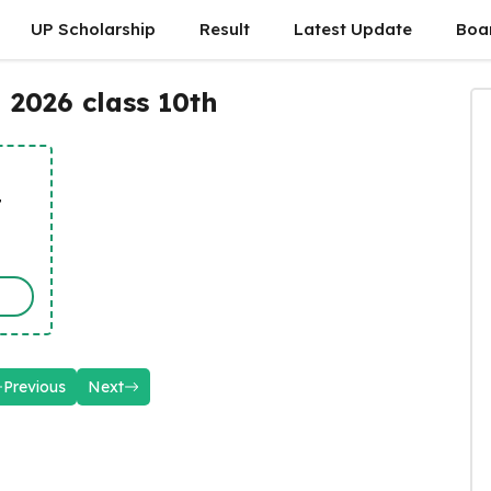
UP Scholarship
Result
Latest Update
Boa
 2026 class 10th
t
Previous
Next