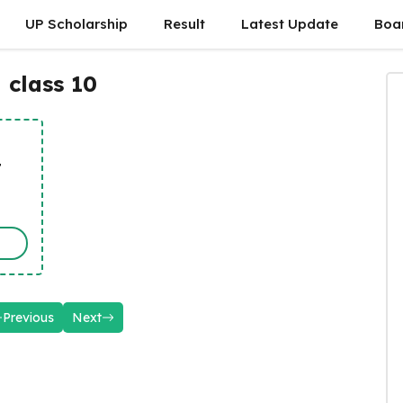
UP Scholarship
Result
Latest Update
Boa
 class 10
t
Previous
Next