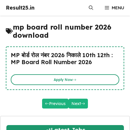
Skip
Result25.in
MENU
to
content
mp board roll number 2026
download
MP बोर्ड रोल नंबर 2026 निकाले 10th 12th :
MP Board Roll Number 2026
Apply Now
Previous
Next
Latest Jobs