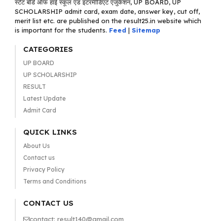
स्टेट बोर्ड ऑफ हाई स्कूल एंड इंटरमीडिएट एजुकेशन, UP BOARD, UP
SCHOLARSHIP admit card, exam date, answer key, cut off,
merit list etc. are published on the result25.in website which
is important for the students.
Feed
|
Sitemap
CATEGORIES
UP BOARD
UP SCHOLARSHIP
RESULT
Latest Update
Admit Card
QUICK LINKS
About Us
Contact us
Privacy Policy
Terms and Conditions
CONTACT US
contact: result140@gmail.com