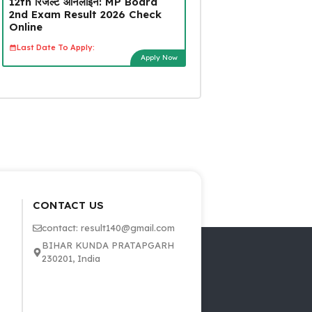
12th रिजल्ट ऑनलाइन: MP Board
2nd Exam Result 2026 Check
Online
Last Date To Apply:
Apply Now
CONTACT US
contact: result140@gmail.com
BIHAR KUNDA PRATAPGARH
230201, India