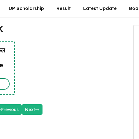
UP Scholarship
Result
Latest Update
Boa
K
कल
e
Previous
Next