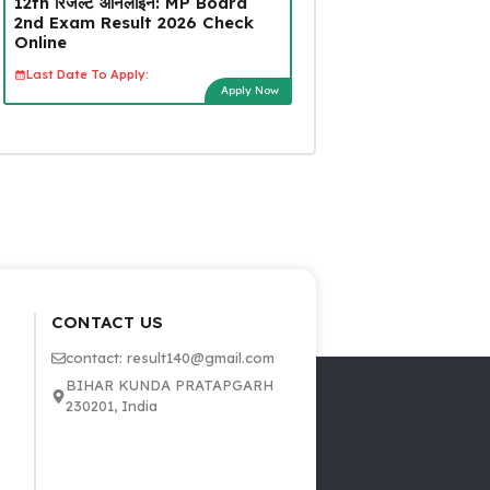
12th रिजल्ट ऑनलाइन: MP Board
2nd Exam Result 2026 Check
Online
Last Date To Apply:
Apply Now
CONTACT US
contact: result140@gmail.com
BIHAR KUNDA PRATAPGARH
230201, India