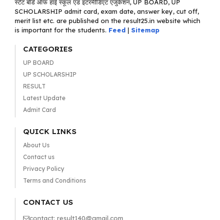
स्टेट बोर्ड ऑफ हाई स्कूल एंड इंटरमीडिएट एजुकेशन, UP BOARD, UP
SCHOLARSHIP admit card, exam date, answer key, cut off,
merit list etc. are published on the result25.in website which
is important for the students.
Feed
|
Sitemap
CATEGORIES
UP BOARD
UP SCHOLARSHIP
RESULT
Latest Update
Admit Card
QUICK LINKS
About Us
Contact us
Privacy Policy
Terms and Conditions
CONTACT US
contact: result140@gmail.com