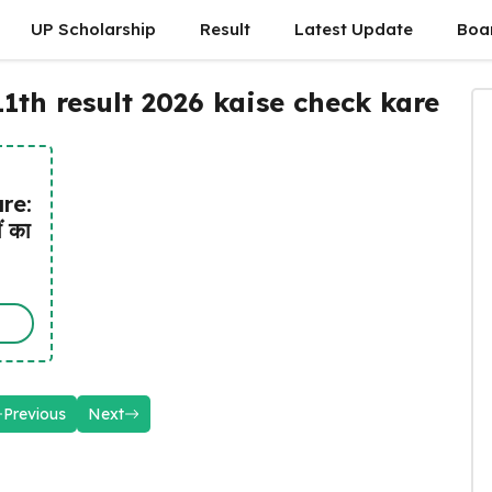
UP Scholarship
Result
Latest Update
Boa
1th result 2026 kaise check kare
re:
ं का
Previous
Next