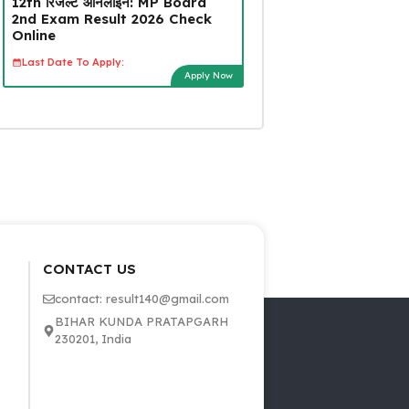
12th रिजल्ट ऑनलाइन: MP Board
2nd Exam Result 2026 Check
Online
Last Date To Apply:
Apply Now
CONTACT US
contact: result140@gmail.com
BIHAR KUNDA PRATAPGARH
230201, India