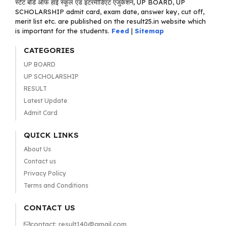
स्टेट बोर्ड ऑफ हाई स्कूल एंड इंटरमीडिएट एजुकेशन, UP BOARD, UP
SCHOLARSHIP admit card, exam date, answer key, cut off,
merit list etc. are published on the result25.in website which
is important for the students.
Feed
|
Sitemap
CATEGORIES
UP BOARD
UP SCHOLARSHIP
RESULT
Latest Update
Admit Card
QUICK LINKS
About Us
Contact us
Privacy Policy
Terms and Conditions
CONTACT US
contact: result140@gmail.com