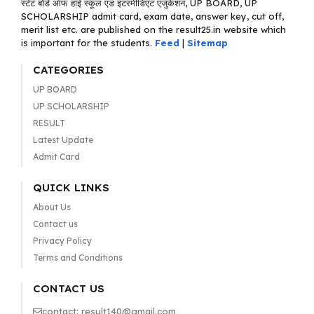
स्टेट बोर्ड ऑफ हाई स्कूल एंड इंटरमीडिएट एजुकेशन, UP BOARD, UP
SCHOLARSHIP admit card, exam date, answer key, cut off,
merit list etc. are published on the result25.in website which
is important for the students.
Feed
|
Sitemap
CATEGORIES
UP BOARD
UP SCHOLARSHIP
RESULT
Latest Update
Admit Card
QUICK LINKS
About Us
Contact us
Privacy Policy
Terms and Conditions
CONTACT US
contact: result140@gmail.com