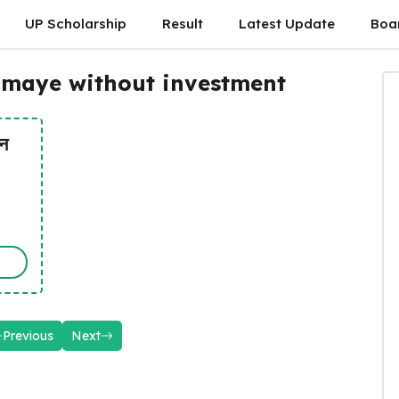
UP Scholarship
Result
Latest Update
Boa
kamaye without investment
इन
Previous
Next