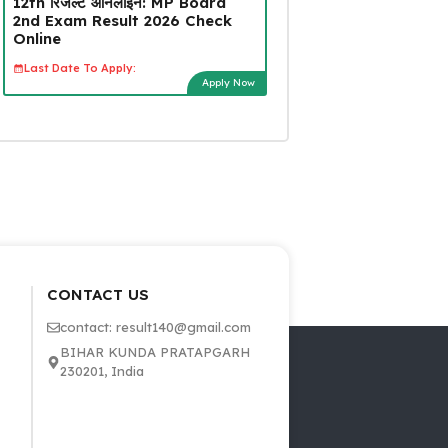
12th रिजल्ट ऑनलाइन: MP Board
2nd Exam Result 2026 Check
Online
Last Date To Apply:
Apply Now
CONTACT US
contact: result140@gmail.com
BIHAR KUNDA PRATAPGARH
230201, India