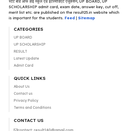
स्टेट बोर्ड ऑफ हाई स्कूल एंड इंटरमीडिएट एजुकेशन, UP BOARD, UP
SCHOLARSHIP admit card, exam date, answer key, cut off,
merit list etc. are published on the result25.in website which
is important for the students.
Feed
|
Sitemap
CATEGORIES
UP BOARD
UP SCHOLARSHIP
RESULT
Latest Update
Admit Card
QUICK LINKS
About Us
Contact us
Privacy Policy
Terms and Conditions
CONTACT US
contact: result140@gmail.com