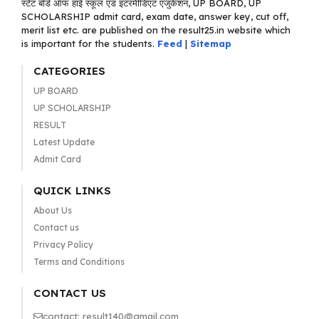
स्टेट बोर्ड ऑफ हाई स्कूल एंड इंटरमीडिएट एजुकेशन, UP BOARD, UP
SCHOLARSHIP admit card, exam date, answer key, cut off,
merit list etc. are published on the result25.in website which
is important for the students.
Feed
|
Sitemap
CATEGORIES
UP BOARD
UP SCHOLARSHIP
RESULT
Latest Update
Admit Card
QUICK LINKS
About Us
Contact us
Privacy Policy
Terms and Conditions
CONTACT US
contact: result140@gmail.com