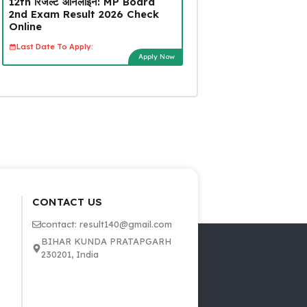
12th रिजल्ट ऑनलाइन: MP Board
2nd Exam Result 2026 Check
Online
Last Date To Apply:
Apply Now
CONTACT US
contact: result140@gmail.com
BIHAR KUNDA PRATAPGARH
230201, India