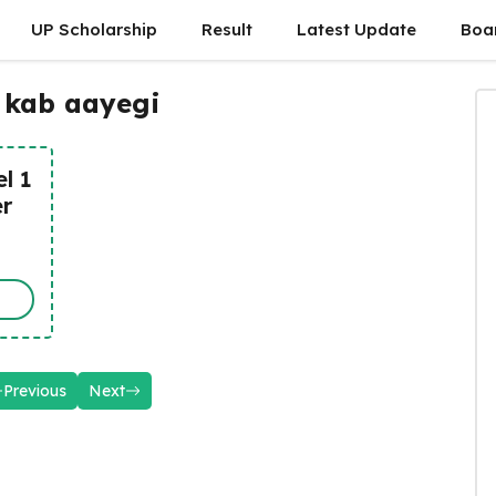
UP Scholarship
Result
Latest Update
Boa
 kab aayegi
el 1
er
Previous
Next