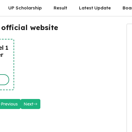
UP Scholarship
Result
Latest Update
Boa
official website
el 1
er
Previous
Next