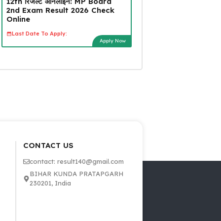
12th रिजल्ट ऑनलाइन: MP Board
2nd Exam Result 2026 Check
Online
Last Date To Apply:
Apply Now
CONTACT US
contact: result140@gmail.com
BIHAR KUNDA PRATAPGARH
230201, India